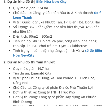
1. Dự án khu đô thị
Biên Hòa New City
Quy mô dự án: 334 ha
Chủ đầu tư: Công ty Cổ phần Đầu tư & Kinh doanh
Golf
Long Thành
Vị trí: Quốc lộ 51, xã Phước Tân, TP. Biên Hòa, Đồng Nai
Số lượng: 3625 nền (gồm 372 nền biệt thự và 3253 nền
nhà liền kề)
Diện tích: 90m2 – 800m2
Tiện ích nội khu: Hồ bơi, cà phê, công viên, nhà hàng
cao cấp, khu vui chơi trẻ em, Gym – Clubhouse…
Tình trạng: hoàn thiện hạ tầng, tiện ích và ra
sổ đỏ Biên
Hòa NewCity
2. Dự án khu đô thị Tam Phước
Quy mô dự án: 19,7 ha
Tên dự án: Emerald City
Vị trí: phố Phùng Hưng, xã Tam Phước, TP. Biên Hòa,
Đồng Nai
Chủ đầu tư: Công ty cổ phần Địa ốc Phú Thuận Lợi
Đơn vị thiết kế: Công ty TNHH Trúc Phố
Đơn vị thi công: Công ty cổ phần Xây dựng An Phước
Bình Dương