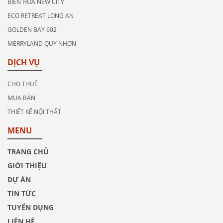
BIÊN HÒA NEW CITY
ECO RETREAT LONG AN
GOLDEN BAY 602
MERRYLAND QUY NHƠN
DỊCH VỤ
CHO THUÊ
MUA BÁN
THIẾT KẾ NỘI THẤT
MENU
TRANG CHỦ
GIỚI THIỆU
DỰ ÁN
TIN TỨC
TUYỂN DỤNG
LIÊN HỆ