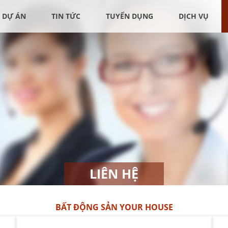
DỰ ÁN
TIN TỨC
TUYỂN DỤNG
DỊCH VỤ
LIÊN HỆ
BẤT ĐỘNG SẢN
YOUR HOUSE