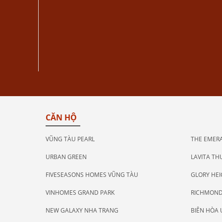
CĂN HỘ
VŨNG TÀU PEARL
THE EMERA
URBAN GREEN
LAVITA TH
FIVESEASONS HOMES VŨNG TÀU
GLORY HE
VINHOMES GRAND PARK
RICHMOND
NEW GALAXY NHA TRANG
BIÊN HÒA 