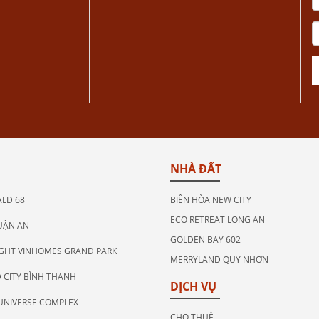
NHÀ ĐẤT
LD 68
BIÊN HÒA NEW CITY
ECO RETREAT LONG AN
UẬN AN
GOLDEN BAY 602
IGHT VINHOMES GRAND PARK
MERRYLAND QUY NHƠN
 CITY BÌNH THẠNH
DỊCH VỤ
UNIVERSE COMPLEX
CHO THUÊ