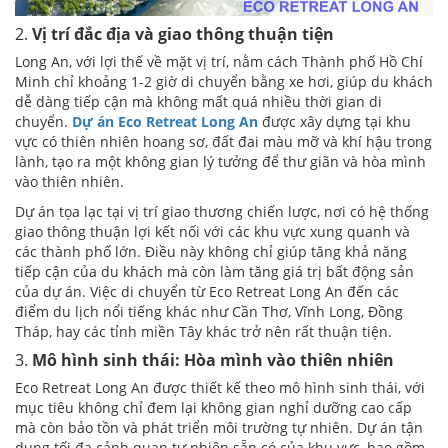
2.
Vị trí đắc địa và giao thông thuận tiện
Long An, với lợi thế về mặt vị trí, nằm cách Thành phố Hồ Chí
Minh chỉ khoảng 1-2 giờ di chuyển bằng xe hơi, giúp du khách
dễ dàng tiếp cận mà không mất quá nhiều thời gian di
chuyển.
Dự án Eco Retreat Long An
được xây dựng tại khu
vực có thiên nhiên hoang sơ, đất đai màu mỡ và khí hậu trong
lành, tạo ra một không gian lý tưởng để thư giãn và hòa mình
vào thiên nhiên.
Dự án tọa lạc tại vị trí giao thương chiến lược, nơi có hệ thống
giao thông thuận lợi kết nối với các khu vực xung quanh và
các thành phố lớn. Điều này không chỉ giúp tăng khả năng
tiếp cận của du khách mà còn làm tăng giá trị bất động sản
của dự án. Việc di chuyển từ Eco Retreat Long An đến các
điểm du lịch nổi tiếng khác như Cần Thơ, Vĩnh Long, Đồng
Tháp, hay các tỉnh miền Tây khác trở nên rất thuận tiện.
3.
Mô hình sinh thái: Hòa mình vào thiên nhiên
Eco Retreat Long An được thiết kế theo mô hình sinh thái, với
mục tiêu không chỉ đem lại không gian nghỉ dưỡng cao cấp
mà còn bảo tồn và phát triển môi trường tự nhiên. Dự án tận
dụng tối đa cảnh quan tự nhiên sẵn có của khu vực, bao gồm