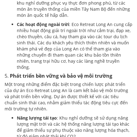
khu nghỉ dưỡng phục vụ thực đơn phong phú, từ các
món ăn truyền thống của miền Tây Nam Bộ đến những
món ăn quốc tế hấp dẫn.
Các hoạt động ngoài trời
: Eco Retreat Long An cung cấp
nhiều hoạt động giải trí ngoài trời như cắm trại, đạp xe,
chèo thuyền, câu cá, hay tham gia vào các tour du lịch
sinh thái. Các du khách yêu thích thiên nhiên và muốn
khám phá vẻ đẹp của Long An có thể tham gia vào
những chuyến đi tham quan các khu bảo tồn thiên
nhiên, trang trại hữu cơ, hay các làng nghề truyền
thống.
5.
Phát triển bền vững và bảo vệ môi trường
Một trong những điểm đặc biệt trong chiến lược phát triển
của dự án Eco Retreat Long An là cam kết bảo vệ môi trường
và phát triển bền vững. Dự án được thiết kế với các tiêu
chuẩn sinh thái cao, nhằm giảm thiểu tác động tiêu cực đến
môi trường tự nhiên.
Năng lượng tái tạo
: Khu nghỉ dưỡng sẽ sử dụng năng
lượng mặt trời và các hệ thống năng lượng tái tạo khác
để giảm thiểu sự phụ thuộc vào năng lượng hóa thạch,
từ đó giảm phát thải khí CO2.