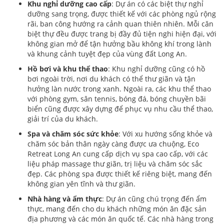
Khu nghỉ dưỡng cao cấp
: Dự án có các biệt thự nghỉ
dưỡng sang trọng, được thiết kế với các phòng ngủ rộng
rãi, ban công hướng ra cảnh quan thiên nhiên. Mỗi căn
biệt thự đều được trang bị đầy đủ tiện nghi hiện đại, với
không gian mở để tận hưởng bầu không khí trong lành
và khung cảnh tuyệt đẹp của vùng đất Long An.
Hồ bơi và khu thể thao
: Khu nghỉ dưỡng cũng có hồ
bơi ngoài trời, nơi du khách có thể thư giãn và tận
hưởng làn nước trong xanh. Ngoài ra, các khu thể thao
với phòng gym, sân tennis, bóng đá, bóng chuyền bãi
biển cũng được xây dựng để phục vụ nhu cầu thể thao,
giải trí của du khách.
Spa và chăm sóc sức khỏe
: Với xu hướng sống khỏe và
chăm sóc bản thân ngày càng được ưa chuộng, Eco
Retreat Long An cung cấp dịch vụ spa cao cấp, với các
liệu pháp massage thư giãn, trị liệu và chăm sóc sắc
đẹp. Các phòng spa được thiết kế riêng biệt, mang đến
không gian yên tĩnh và thư giãn.
Nhà hàng và ẩm thực
: Dự án cũng chú trọng đến ẩm
thực, mang đến cho du khách những món ăn đặc sản
địa phương và các món ăn quốc tế. Các nhà hàng trong